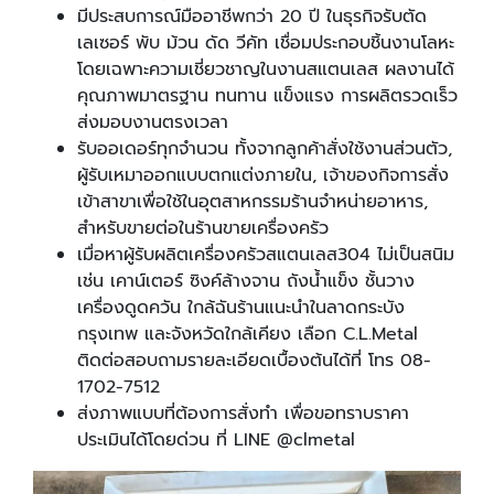
มีประสบการณ์มืออาชีพกว่า 20 ปี ในธุรกิจรับตัด
เลเซอร์ พับ ม้วน ดัด วีคัท เชื่อมประกอบชิ้นงานโลหะ
โดยเฉพาะความเชี่ยวชาญในงานสแตนเลส ผลงานได้
คุณภาพมาตรฐาน ทนทาน แข็งแรง การผลิตรวดเร็ว
ส่งมอบงานตรงเวลา
รับออเดอร์ทุกจำนวน ทั้งจากลูกค้าสั่งใช้งานส่วนตัว,
ผู้รับเหมาออกแบบตกแต่งภายใน, เจ้าของกิจการสั่ง
เข้าสาขาเพื่อใช้ในอุตสาหกรรมร้านจำหน่ายอาหาร,
สำหรับขายต่อในร้านขายเครื่องครัว
เมื่อหาผู้รับผลิตเครื่องครัวสแตนเลส304 ไม่เป็นสนิม
เช่น เคาน์เตอร์ ซิงค์ล้างจาน ถังน้ำแข็ง ชั้นวาง
เครื่องดูดควัน ใกล้ฉันร้านแนะนำในลาดกระบัง
กรุงเทพ และจังหวัดใกล้เคียง เลือก C.L.Metal
ติดต่อสอบถามรายละเอียดเบื้องต้นได้ที่ โทร 08-
1702-7512
ส่งภาพแบบที่ต้องการสั่งทำ เพื่อขอทราบราคา
ประเมินได้โดยด่วน ที่ LINE @clmetal