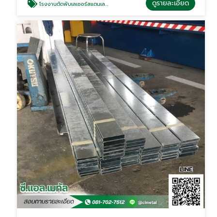
ดูรายละเอียด
โรงงานตัดพับเลเซอร์สแตนเลสใกล้ฉัน