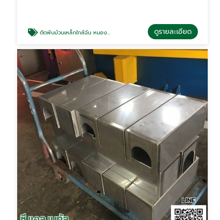
ดูรายละเอียด
ตัดพับม้วนเหล็กใกล้ฉัน หนองจอก