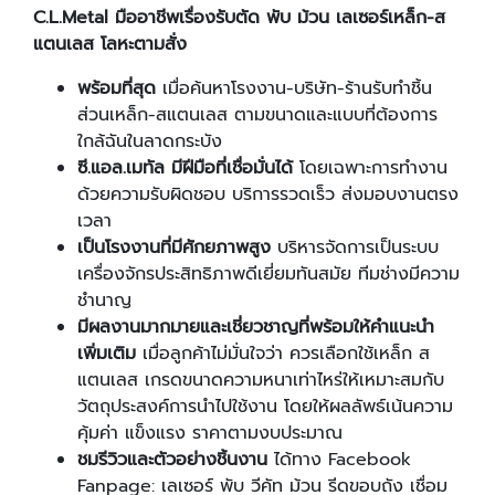
C
.L
.Metal
มืออาชีพเรื่องรับตัด พับ ม้วน เลเซอร์เหล็ก
-
ส
แตนเลส โลหะตามสั่ง
พร้อมที่สุด
เมื่อค้นหาโรงงาน-บริษัท-ร้านรับทำชิ้น
ส่วนเหล็ก-สแตนเลส ตามขนาดและแบบที่ต้องการ
ใกล้ฉันในลาดกระบัง
ซี.แอล.เมทัล มีฝีมือที่เชื่อมั่นได้
โดยเฉพาะการทำงาน
ด้วยความรับผิดชอบ บริการรวดเร็ว ส่งมอบงานตรง
เวลา
เป็นโรงงานที่มีศักยภาพสูง
บริหารจัดการเป็นระบบ
เครื่องจักรประสิทธิภาพดีเยี่ยมทันสมัย ทีมช่างมีความ
ชำนาญ
มีผลงานมากมายและเชี่ยวชาญที่พร้อมให้คำแนะนำ
เพิ่มเติม
เมื่อลูกค้าไม่มั่นใจว่า ควรเลือกใช้เหล็ก ส
แตนเลส เกรดขนาดความหนาเท่าไหร่ให้เหมาะสมกับ
วัตถุประสงค์การนำไปใช้งาน โดยให้ผลลัพธ์เน้นความ
คุ้มค่า แข็งแรง ราคาตามงบประมาณ
ชมรีวิวและตัวอย่างชิ้นงาน
ได้ทาง Facebook
Fanpage: เลเซอร์ พับ วีคัท ม้วน รีดขอบถัง เชื่อม