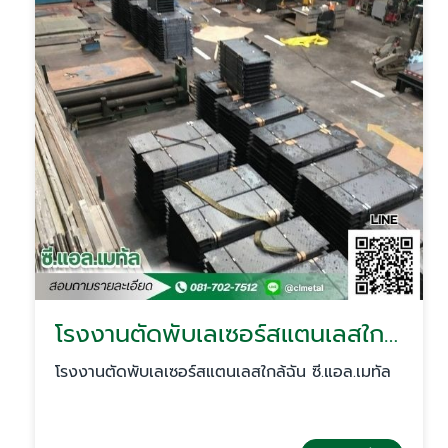
โรงงานตัดพับเลเซอร์สแตนเลสใกล้ฉัน
โรงงานตัดพับเลเซอร์สแตนเลสใกล้ฉัน ซี.แอล.เมทัล